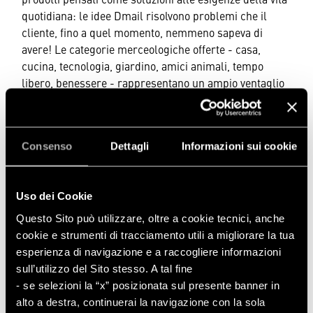
quotidiana: le idee Dmail risolvono problemi che il
cliente, fino a quel momento, nemmeno sapeva di
avere! Le categorie merceologiche offerte - casa,
cucina, tecnologia, giardino, amici animali, tempo
libero, benessere - rappresentano un ampio ventaglio
di idee a misura di famiglia, rispecchianti le più attuali
tendenze del lifestyle. Dagli accessori cucina, come gli
indispensabili utensili o i contenitori per alimenti e
Consenso
Dettagli
Informazioni sui cookie
microonde, si passa alle soluzioni per decorare,
arredare e organizzare casa, sia offrendo attrezzi da
lavoro per Hobby e Fai da te, che proponendo elementi
Uso dei Cookie
d’arredo e design!
Occhio di riguardo anche a salute e benessere, con
Questo Sito può utilizzare, oltre a cookie tecnici, anche
proposte per la cura del corpo, attrezzi per il fitness in
cookie e strumenti di tracciamento utili a migliorare la tua
casa e accessori della linea comfort, per sentirsi bene
esperienza di navigazione e a raccogliere informazioni
con se stessi ad ogni età! E se da un lato è possibile
sull’utilizzo del Sito stesso. A tal fine
sbizzarrirsi scoprendo una vasta gamma di gadgets e
- se selezioni la “x” posizionata sul presente banner in
oggetti strani, curiosi e introvabili che, oltre a decorare
alto a destra, continuerai la navigazione con la sola