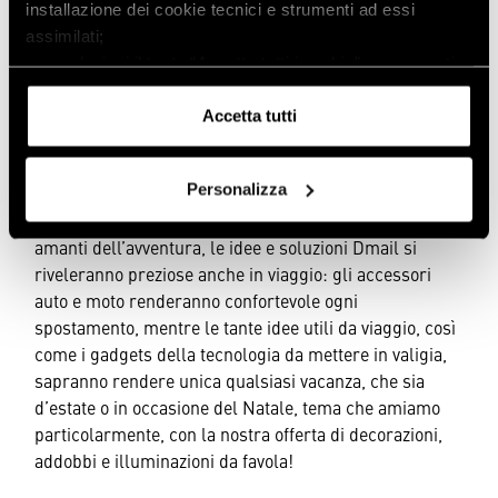
casa, si rivelano anche delle idee regalo originali,
installazione dei cookie tecnici e strumenti ad essi
dall’altro non perdiamo di vista una grande necessità
assimilati;
di tutti: creare e/o salvare spazio! La nostra linea di
- se selezioni il tasto “Accetta tutti i cookie”, acconsenti
idee salvaspazio va proprio in questa direzione, e con le
all’installazione di tutti i cookie e strumenti di
sue soluzioni non dimentica l’ angolo verde: tra
tracciamento.
Accetta tutti
attrezzi, dissuasori per animali molesti, arredo
Puoi conoscere i relativi dettagli
giardino, accessori per animali domestici e giochi per
consultando
l’informativa sui cookie
o navigando nelle
Personalizza
bambini, ti aiutiamo noi a tenere tutto in ordine e a
sezioni della presente pagina.
vivere i tuoi spazi nel massimo comfort! E per gli
amanti dell’avventura, le idee e soluzioni Dmail si
riveleranno preziose anche in viaggio: gli accessori
auto e moto renderanno confortevole ogni
spostamento, mentre le tante idee utili da viaggio, così
come i gadgets della tecnologia da mettere in valigia,
sapranno rendere unica qualsiasi vacanza, che sia
d’estate o in occasione del Natale, tema che amiamo
particolarmente, con la nostra offerta di decorazioni,
addobbi e illuminazioni da favola!