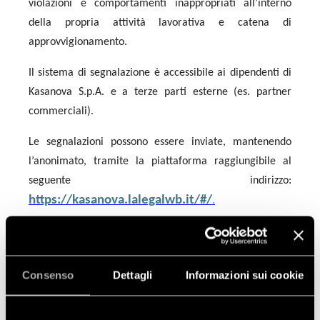
violazioni e comportamenti inappropriati all’interno
della propria attività lavorativa e catena di
approvvigionamento.
Il sistema di segnalazione è accessibile ai dipendenti di
Kasanova S.p.A. e a terze parti esterne (es. partner
commerciali).
Le segnalazioni possono essere inviate, mantenendo
l’anonimato, tramite la piattaforma raggiungibile al
seguente indirizzo:
https://kasanova.lalegalwb.it/#/
.
All’interno della piattaforma potrai
prendere visione
dell’apposita informativa redatta in conformità con il
Regolamento (UE) 2016/679, artt. 13 e 14.
Consenso
Dettagli
Informazioni sui cookie
Eventuali dati personali relativi alle persone coinvolte