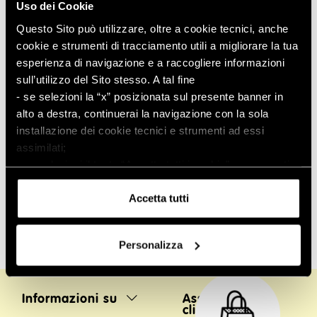
(segnalanti, soggetti segnalati, testimoni, facilitatori e
Uso dei Cookie
persone correlate al segnalante) saranno trattati nel
Questo Sito può utilizzare, oltre a cookie tecnici, anche
rispetto della normativa in materia.
cookie e strumenti di tracciamento utili a migliorare la tua
esperienza di navigazione e a raccogliere informazioni
sull’utilizzo del Sito stesso. A tal fine
- se selezioni la “x” posizionata sul presente banner in
Form contatto per i Clienti
alto a destra, continuerai la navigazione con la sola
Per segnalazioni relative a ordini, resi e rimborsi e
installazione dei cookie tecnici e strumenti ad essi
richieste di informazioni su servizi, prodotti, account
assimilati;
personale e tessera Vip Card invitiamo i nostri clienti ad
- se selezioni il tasto “Accetta tutti i cookie”, acconsenti
utilizzare l’apposito modulo di contatto disponibile sul
all’installazione di tutti i cookie e strumenti di
Invia una richiesta
sito al seguente link:
.
tracciamento.
Accetta tutti
Puoi conoscere i relativi dettagli
consultando
l’informativa sui cookie
o navigando nelle
Personalizza
sezioni della presente pagina.
Informazioni su
Assistenza
clienti