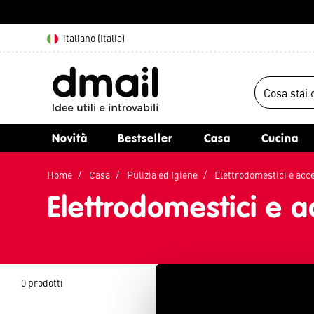
italiano (Italia)
Novità
Bestseller
Casa
Cucina
Home
Casa
Pulizia ed Igiene
Elettrodomestici e acc
Elettrodomestici e a
0 prodotti