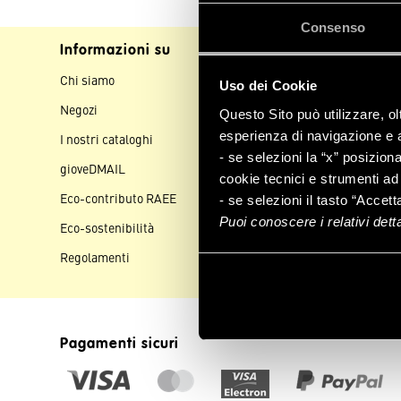
Consenso
Informazioni su
Assistenza clienti
Chi siamo
Contattaci
Uso dei Cookie
Negozi
Spedizioni
Questo Sito può utilizzare, ol
esperienza di navigazione e a 
I nostri cataloghi
Pagamenti
- se selezioni la “x” posizion
gioveDMAIL
Resi e rimborsi
cookie tecnici e strumenti ad 
Eco-contributo RAEE
Aiuto e FAQ
- se selezioni il tasto “Accett
Puoi conoscere i relativi det
Eco-sostenibilità
Regolamenti
Pagamenti sicuri