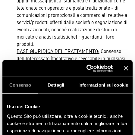
app di messaggistica istantanea e tradizionali come
telefonate con operatore e posta tradizionale - di
comunicazioni promozionali e commerciali relative a
servizi/prodotti offerti dalle società o segnalazione di
eventi aziendali, nonché realizzazione di studi di
mercato e analisi statistiche) riguardanti i loro
prodotti.
BASE GIURIDICA DEL TRATTAMENTO:
Consenso
dell’Interessato (facoltativo e revocabile in qualsiasi
momento).
PERIODO DI CONSERVAZIONE DEI DATI:
Fino alla
revoca del consenso.
Consenso
Dettagli
Informazioni sui cookie
Profilazione:
analisi delle Sue preferenze, abitudini,
comportamenti, interessi anche attraverso
l'installazione di cookie (es, analisi della navigazione,
Uso dei Cookie
monitoraggio dei prodotti selezionati e del carrello
virtuale… vedasi Cookie Policy a cui è possibile
Questo Sito può utilizzare, oltre a cookie tecnici, anche
accedere dal link presente nella sidebar in fondo alla
cookie e strumenti di tracciamento utili a migliorare la tua
pagina) al fine di inviarLe comunicazioni commerciali
esperienza di navigazione e a raccogliere informazioni