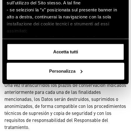
personalizzate/azioni promozionali mirate/offerte e
sull’utilizzo del Sito stesso. A tal fine
servizi adeguate alle Sue esigenze/preferenze.
- se selezioni la “x” posizionata sul presente banner in
BASE GIURIDICA DEL TRATTAMENTO:
Consenso
alto a destra, continuerai la navigazione con la sola
dell’Interessato (facoltativo e revocabile in qualsiasi
installazione dei cookie tecnici e strumenti ad essi
momento).
assimilati;
PERIODO DI CONSERVAZIONE DEI DATI:
I dati
- se selezioni il tasto “Accetta tutti i cookie”, acconsenti
personali (identificativi e di contatto) saranno trattati
all’installazione di tutti i cookie e strumenti di
per la presente finalità fino al momento della revoca
tracciamento.
Accetta tutti
del consenso da parte dell’utente.
Puoi conoscere i relativi dettagli
I dati degli acquisti saranno trattati per la presente
consultando
l’informativa sui cookie
o navigando nelle
Personalizza
finalità per 12 mesi.
sezioni della presente pagina.
Una vez transcurridos los plazos de conservación indicados
anteriormente para cada una de las finalidades
mencionadas, los Datos serán destruidos, suprimidos o
anonimizados, de forma compatible con los procedimientos
técnicos de supresión y copia de seguridad y con los
requisitos de responsabilidad del Responsable del
tratamiento.