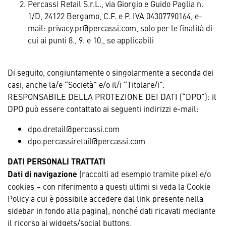
Percassi Retail S.r.L., via Giorgio e Guido Paglia n.
1/D, 24122 Bergamo, C.F. e P. IVA 04307790164, e-
mail: privacy.pr@percassi.com, solo per le finalità di
cui ai punti 8., 9. e 10., se applicabili
Di seguito, congiuntamente o singolarmente a seconda dei
casi, anche la/e “Società” e/o il/i “Titolare/i”.
RESPONSABILE DELLA PROTEZIONE DEI DATI (“DPO”): il
DPO può essere contattato ai seguenti indirizzi e-mail:
dpo.dretail@percassi.com
dpo.percassiretail@percassi.com
DATI PERSONALI TRATTATI
Dati di navigazione
(raccolti ad esempio tramite pixel e/o
cookies – con riferimento a questi ultimi si veda la Cookie
Policy a cui è possibile accedere dal link presente nella
sidebar in fondo alla pagina), nonché dati ricavati mediante
il ricorso ai widgets/social buttons.