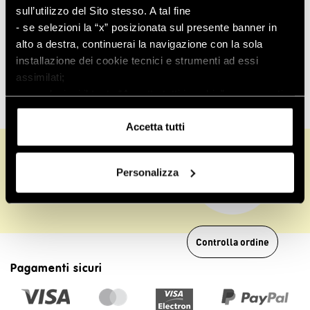
sull’utilizzo del Sito stesso. A tal fine
Poltrona Elettrica
- se selezioni la “x” posizionata sul presente banner in
Alzapersona
alto a destra, continuerai la navigazione con la sola
installazione dei cookie tecnici e strumenti ad essi
€ 349,00
assimilati;
- se selezioni il tasto “Accetta tutti i cookie”, acconsenti
all’installazione di tutti i cookie e strumenti di
tracciamento.
Accetta tutti
Puoi conoscere i relativi dettagli
Informazioni su
Assistenza
consultando
l’informativa sui cookie
o navigando nelle
clienti
Personalizza
sezioni della presente pagina.
Controlla ordine
Pagamenti sicuri