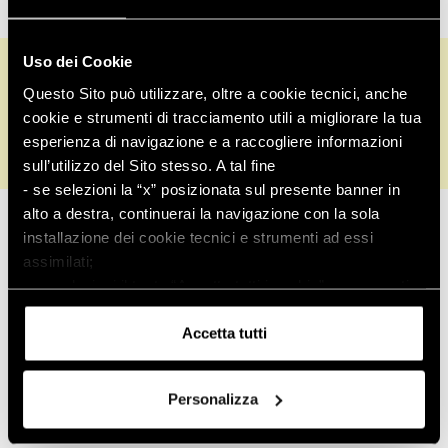
Uso dei Cookie
Informazioni su
Assistenza
Questo Sito può utilizzare, oltre a cookie tecnici, anche
clienti
cookie e strumenti di tracciamento utili a migliorare la tua
esperienza di navigazione e a raccogliere informazioni
sull’utilizzo del Sito stesso. A tal fine
- se selezioni la “x” posizionata sul presente banner in
Controlla ordine
alto a destra, continuerai la navigazione con la sola
installazione dei cookie tecnici e strumenti ad essi
Pagamenti sicuri
assimilati;
- se selezioni il tasto “Accetta tutti i cookie”, acconsenti
all’installazione di tutti i cookie e strumenti di
tracciamento.
Accetta tutti
Puoi conoscere i relativi dettagli
consultando
l’informativa sui cookie
o navigando nelle
Personalizza
sezioni della presente pagina.