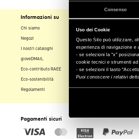
Consenso
Informazioni su
Assistenza clienti
Chi siamo
Contattaci
Uso dei Cookie
Negozi
Spedizioni
Questo Sito può utilizzare, ol
esperienza di navigazione e a 
I nostri cataloghi
Pagamenti
- se selezioni la “x” posizion
gioveDMAIL
Resi e rimborsi
cookie tecnici e strumenti ad 
Eco-contributo RAEE
Aiuto e FAQ
- se selezioni il tasto “Accett
Puoi conoscere i relativi det
Eco-sostenibilità
Regolamenti
Pagamenti sicuri