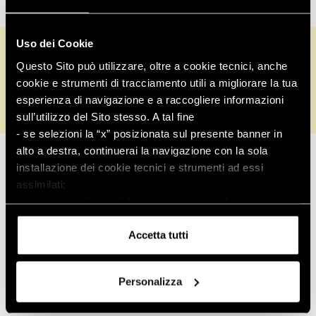
Uso dei Cookie
Informazioni su
Assistenza
Questo Sito può utilizzare, oltre a cookie tecnici, anche
clienti
cookie e strumenti di tracciamento utili a migliorare la tua
esperienza di navigazione e a raccogliere informazioni
sull’utilizzo del Sito stesso. A tal fine
- se selezioni la “x” posizionata sul presente banner in
Controlla ordine
alto a destra, continuerai la navigazione con la sola
installazione dei cookie tecnici e strumenti ad essi
Pagamenti sicuri
assimilati;
- se selezioni il tasto “Accetta tutti i cookie”, acconsenti
all’installazione di tutti i cookie e strumenti di
tracciamento.
Accetta tutti
Puoi conoscere i relativi dettagli
consultando
l’informativa sui cookie
o navigando nelle
Personalizza
sezioni della presente pagina.