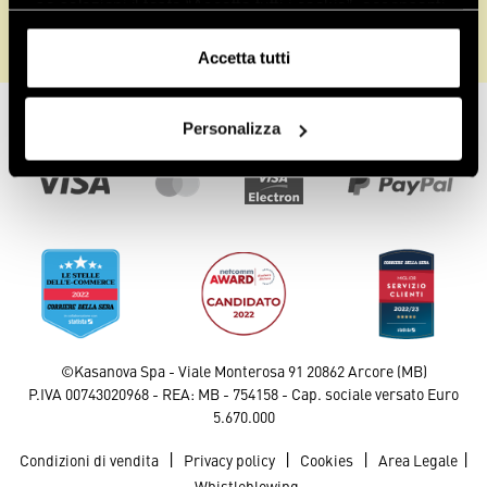
- se selezioni il tasto “Accetta tutti i cookie”, acconsenti
all’installazione di tutti i cookie e strumenti di
tracciamento.
Accetta tutti
Puoi conoscere i relativi dettagli
Controlla ordine
consultando
l’informativa sui cookie
o navigando nelle
Personalizza
sezioni della presente pagina.
Pagamenti sicuri
©Kasanova Spa - Viale Monterosa 91 20862 Arcore (MB)
P.IVA 00743020968 - REA: MB - 754158 - Cap. sociale versato Euro
5.670.000
|
|
|
|
Condizioni di vendita
Privacy policy
Cookies
Area Legale
Whistleblowing