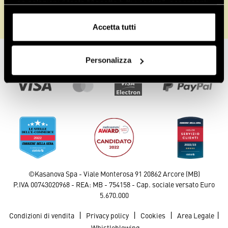
- se selezioni il tasto “Accetta tutti i cookie”, acconsenti
all’installazione di tutti i cookie e strumenti di
tracciamento.
Accetta tutti
Puoi conoscere i relativi dettagli
Controlla ordine
consultando
l’informativa sui cookie
o navigando nelle
Personalizza
sezioni della presente pagina.
Pagamenti sicuri
©Kasanova Spa - Viale Monterosa 91 20862 Arcore (MB)
P.IVA 00743020968 - REA: MB - 754158 - Cap. sociale versato Euro
5.670.000
|
|
|
|
Condizioni di vendita
Privacy policy
Cookies
Area Legale
Whistleblowing