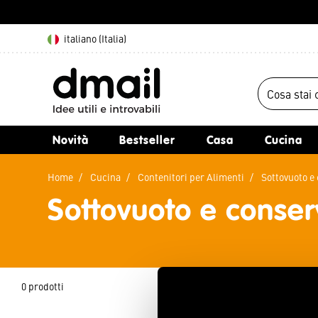
italiano (Italia)
Novità
Bestseller
Casa
Cucina
Home
Cucina
Contenitori per Alimenti
Sottovuoto 
Sottovuoto e conse
0 prodotti