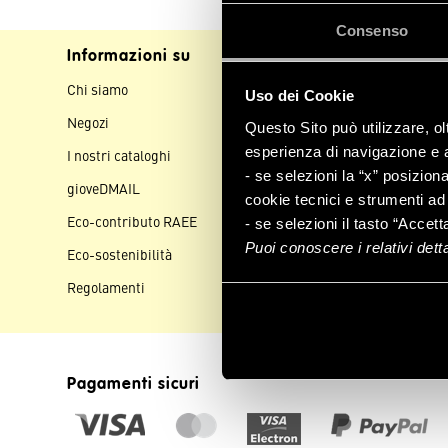
Consenso
Informazioni su
Assistenza clienti
Chi siamo
Contattaci
Uso dei Cookie
Negozi
Spedizioni
Questo Sito può utilizzare, ol
esperienza di navigazione e a 
I nostri cataloghi
Pagamenti
- se selezioni la “x” posizion
gioveDMAIL
Resi e rimborsi
cookie tecnici e strumenti ad 
Eco-contributo RAEE
Aiuto e FAQ
- se selezioni il tasto “Accett
Puoi conoscere i relativi det
Eco-sostenibilità
Regolamenti
Pagamenti sicuri