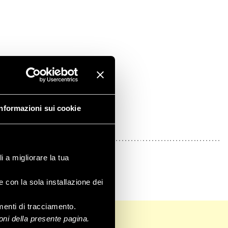
Informazioni sui cookie
Teli da giardino e
coperture
i a migliorare la tua
e con la sola installazione dei
rumenti di tracciamento.
ni della presente pagina.