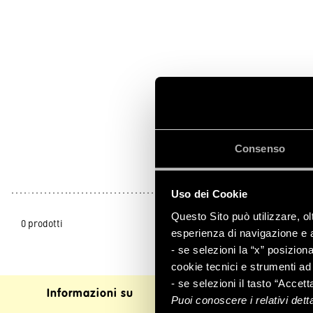
Consenso
Decorazione e
arredo giardino
Uso dei Cookie
Questo Sito può utilizzare, ol
0 prodotti
esperienza di navigazione e a 
- se selezioni la “x” posizion
cookie tecnici e strumenti ad 
- se selezioni il tasto “Accett
Informazioni su
Assistenza clienti
Puoi conoscere i relativi det