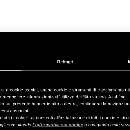
Dettagli
Fioriere e vasi
tre a cookie tecnici, anche cookie e strumenti di tracciamento util
raccogliere informazioni sull’utilizzo del Sito stesso. A tal fine
ata sul presente banner in alto a destra, continuerai la navigazion
essi assimilati;
a tutti i cookie”, acconsenti all’installazione di tutti i cookie e st
tagli consultando
l’informativa sui cookie
o navigando nelle sezio