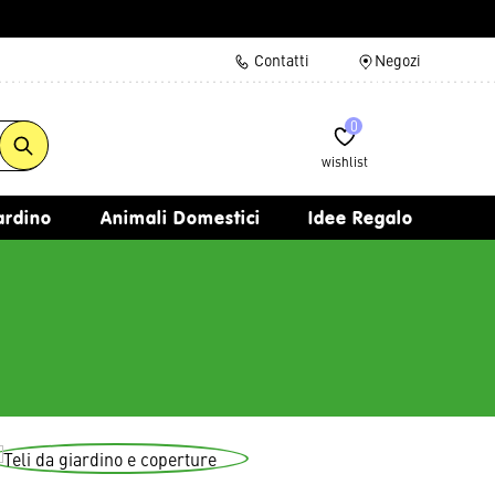
Contatti
Negozi
0
wishlist
iardino
Animali Domestici
Idee Regalo