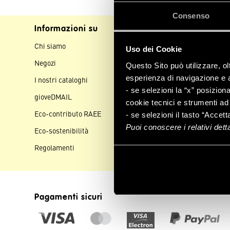
Consenso
Informazioni su
Assistenza clienti
Chi siamo
Contattaci
Uso dei Cookie
Negozi
Spedizioni
Questo Sito può utilizzare, ol
esperienza di navigazione e a 
I nostri cataloghi
Pagamenti
- se selezioni la “x” posizion
gioveDMAIL
Resi e rimborsi
cookie tecnici e strumenti ad 
Eco-contributo RAEE
Aiuto e FAQ
- se selezioni il tasto “Accett
Puoi conoscere i relativi det
Eco-sostenibilità
Regolamenti
Pagamenti sicuri