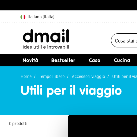
italiano (Italia)
Novità
Bestseller
Casa
Cucina
Home
Tempo Libero
Accessori viaggio
Utili per il v
Utili per il viaggio
0 prodotti