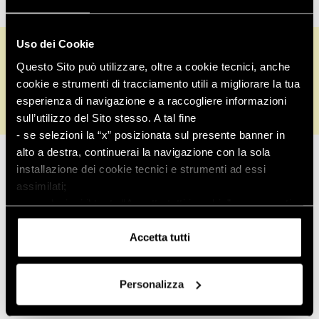
Uso dei Cookie
Informazioni su
Assistenza
Questo Sito può utilizzare, oltre a cookie tecnici, anche
clienti
cookie e strumenti di tracciamento utili a migliorare la tua
esperienza di navigazione e a raccogliere informazioni
sull’utilizzo del Sito stesso. A tal fine
- se selezioni la “x” posizionata sul presente banner in
Controlla ordine
alto a destra, continuerai la navigazione con la sola
installazione dei cookie tecnici e strumenti ad essi
Pagamenti sicuri
assimilati;
- se selezioni il tasto “Accetta tutti i cookie”, acconsenti
all’installazione di tutti i cookie e strumenti di
tracciamento.
Accetta tutti
Puoi conoscere i relativi dettagli
consultando
l’informativa sui cookie
o navigando nelle
Personalizza
sezioni della presente pagina.