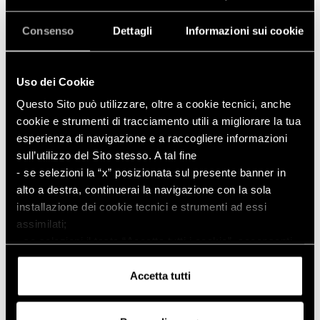
€ 3,90
Consenso
Dettagli
Informazioni sui cookie
Prodotto
Non Disponibile
Uso dei Cookie
Descrizione Prodotto
Questo Sito può utilizzare, oltre a cookie tecnici, anche
cookie e strumenti di tracciamento utili a migliorare la tua
esperienza di navigazione e a raccogliere informazioni
Protegge da acqua e umidità il contenuto
sull’utilizzo del Sito stesso. A tal fine
Con chiusura a zip
- se selezioni la “x” posizionata sul presente banner in
Dim. 21,5 x 29 cm
alto a destra, continuerai la navigazione con la sola
installazione dei cookie tecnici e strumenti ad essi
assimilati;
In breve
- se selezioni il tasto “Accetta tutti i cookie”, acconsenti
Per custodire il cellulare così come documenti
all’installazione di tutti i cookie e strumenti di
importanti, porta con te a lavoro questa utile
tracciamento.
Accetta tutti
pochette impermeabile: saranno al sicuro! Con
Puoi conoscere i relativi dettagli
chiusura a zip, è in poliestere. Dim. 21,5 x 29 cm.
consultando
l’informativa sui cookie
o navigando nelle