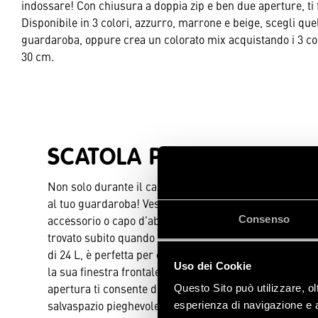
indossare! Con chiusura a doppia zip e ben due aperture, ti fac
Disponibile in 3 colori, azzurro, marrone e beige, scegli quel
guardaroba, oppure crea un colorato mix acquistando i 3 col
30 cm.
SCATOLA PER ARMADIO 2
Non solo durante il cambio armadio, ogni occasione è 
al tuo guardaroba! Vestiti, giacche, coperte, maglie, b
accessorio o capo d’abbigliamento deve trovare il suo 
Consenso
trovato subito quando lo cerchi! Questa bella scatola 
di 24 L, è perfetta per ottimizzare lo spazio e farti ave
Uso dei Cookie
la sua finestra frontale ti basterà un attimo per control
apertura ti consente di inserirvi all’interno capi di di
Questo Sito può utilizzare, ol
salvaspazio pieghevole diventa sottilissima quando vuot
esperienza di navigazione e a 