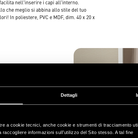
ilita nell'inserire i capi all'interno.
lo che meglio si abbina allo stile del tuo
ori! In poliestere, PVC e MDF, dim. 40 x 20 x
4L
giusta per fare ordine dentro
iancheria, scarpe: qualsiasi
posto, così da poter essere
Dettagli
per armadio, con una capacità
re tutto a portata di mano. Con
larne il contenuto, e la doppia
verso ingombro. La scatola
tre a cookie tecnici, anche cookie e strumenti di tracciamento util
a, così da risultare molto
raccogliere informazioni sull’utilizzo del Sito stesso. A tal fine