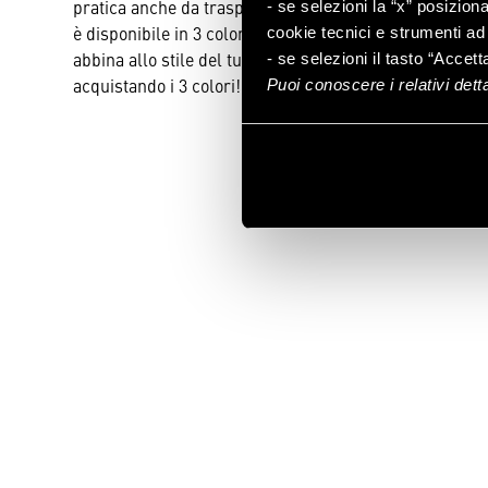
pratica anche da trasportare. Con chiusura a doppia zi
- se selezioni la “x” posizion
è disponibile in 3 colori, azzurro, marrone e beige: sce
cookie tecnici e strumenti ad 
abbina allo stile del tuo guardaroba o armadio, oppure
- se selezioni il tasto “Accett
acquistando i 3 colori! In poliestere, PVC e MDF, dim. 
Puoi conoscere i relativi det