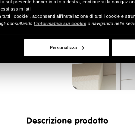
p, la scatola per armadio 24 L
ata sul presente banner in alto a destra, continuerai la navigazion
gli quello che meglio si
essi assimilati;
 crea un colorato mix
a tutti i cookie”, acconsenti all’installazione di tutti i cookie e st
40 x 20 x 30 cm.
tagli consultando
l’informativa sui cookie
o navigando nelle sezio
Personalizza
Descrizione prodotto