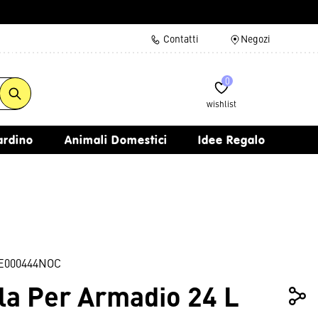
Contatti
Negozi
0
wishlist
iardino
Animali Domestici
Idee Regalo
E000444NOC
ola Per Armadio 24 L