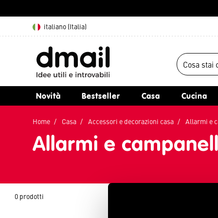
italiano (Italia)
Novità
Bestseller
Casa
Cucina
Home
Casa
Accessori e decorazioni casa
Allarmi e
Allarmi e campanell
0 prodotti