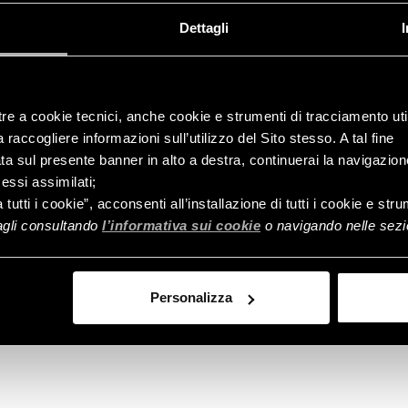
Dettagli
tre a cookie tecnici, anche cookie e strumenti di tracciamento util
raccogliere informazioni sull’utilizzo del Sito stesso. A tal fine
ata sul presente banner in alto a destra, continuerai la navigazion
essi assimilati;
Controlla
a tutti i cookie”, acconsenti all’installazione di tutti i cookie e st
ordine
tagli consultando
l’informativa sui cookie
o navigando nelle sezio
Personalizza