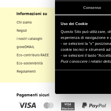
Consenso
Informazioni su
Assistenza clienti
Chi siamo
Contattaci
Uso dei Cookie
Negozi
Spedizioni
Questo Sito può utilizzare, ol
esperienza di navigazione e a 
I nostri cataloghi
Pagamenti
- se selezioni la “x” posizion
gioveDMAIL
Resi e rimborsi
cookie tecnici e strumenti ad 
Eco-contributo RAEE
Aiuto e FAQ
- se selezioni il tasto “Accett
Puoi conoscere i relativi det
Eco-sostenibilità
Regolamenti
Pagamenti sicuri